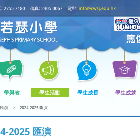
 2755 7180
傳真: 2305 0067
電郵:
info@cwsj.edu.hk
學與教
學生活動
學生成長
學生成就
匯演
>
2024-2025 匯演
24-2025 匯演