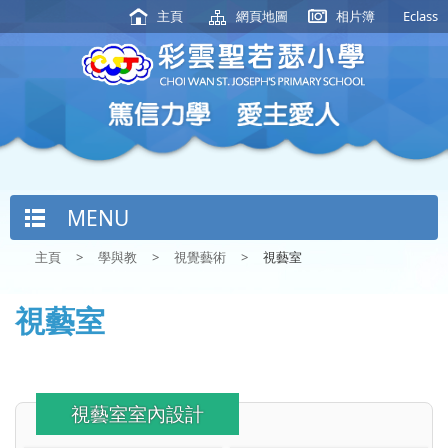
主頁
網頁地圖
相片簿
Eclass
MENU
主頁
>
學與教
>
視覺藝術
>
視藝室
視藝室
視藝室室內設計