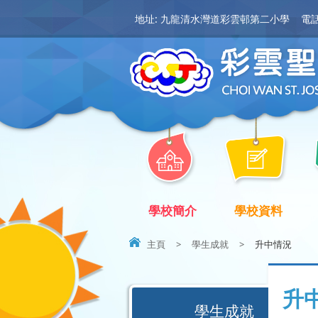
地址: 九龍清水灣道彩雲邨第二小學
電話:
學校簡介
學校資料
主頁
>
學生成就
>
升中情況
升
學生成就