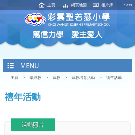
主頁
網頁地圖
相片簿
Eclass
MENU
主頁
>
學與教
>
宗教
>
宗教培育活動
>
禧年活動
禧年活動
活動照片