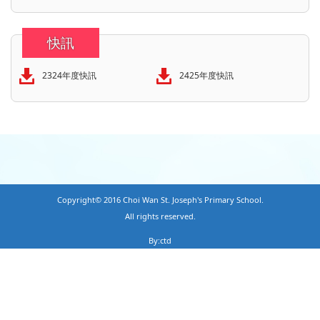
快訊
2324年度快訊
2425年度快訊
Copyright© 2016 Choi Wan St. Joseph's Primary School.
All rights reserved.
By:ctd