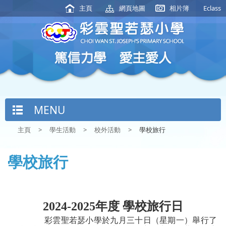
主頁
網頁地圖
相片簿
Eclass
MENU
主頁
>
學生活動
>
校外活動
>
學校旅行
學校旅行
2024-2025
年度 學校旅行
日
彩雲聖若瑟小學於九月三十日（星期一）舉行了