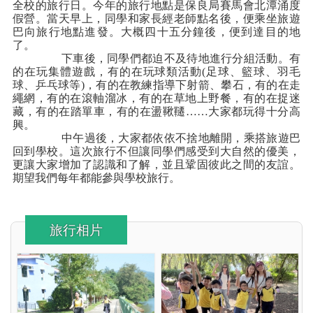
全校的旅行日。今年的旅行地點是保良局賽馬會北潭涌度
假營。當天早上，同學和家長經老師點名後，便乘坐旅遊
巴向旅行地點進發。大概四十五分鐘後，便到達目的地
了。
下車後，同學們都迫不及待地進行分組活動。有
的在玩集體遊戲，有的在玩球類活動(足球、籃球、羽毛
球、乒乓球等)，有的在教練指導下射箭、攀石，有的在走
繩網，有的在滾軸溜冰，有的在草地上野餐，有的在捉迷
藏，有的在踏單車，有的在盪鞦韆……大家都玩得十分高
興。
中午過後，大家都依依不捨地離開，乘搭旅遊巴
回到學校。
這次旅行不但讓同學們感受到大自然的優美，
更讓大家增加了認識和了解，並且鞏固彼此之間的友誼。
期望我們每年都能參與學校旅行。
旅行相片