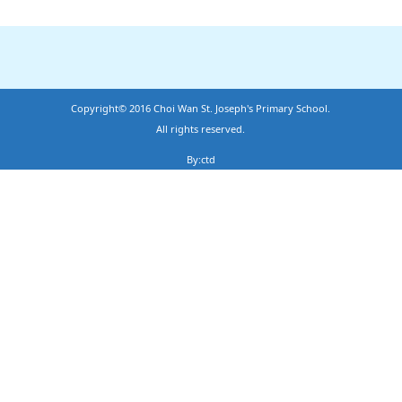
Copyright© 2016 Choi Wan St. Joseph's Primary School.
All rights reserved.
By:ctd