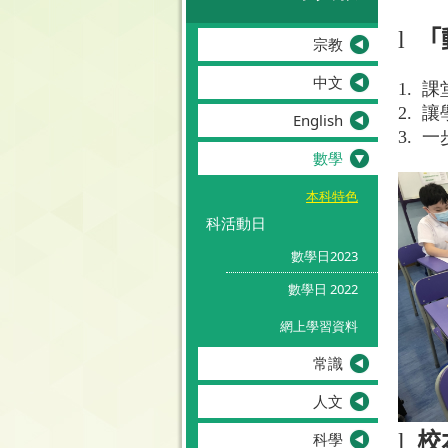
l
「
宗教
中文
1.
課
2.
讓
English
3.
一
數學
本科特色
科活動日
數學日2023
數學日 2022
網上學習資料
常識
人文
科學
l
校