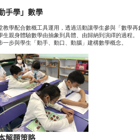
動手學」數學
堂教學配合數概工具運用，透過活動讓學生參與「數學再
學生親身體驗數學由抽象到具體、由歸納到演繹的過程
。
步一步與學生「動手、動口、動腦」建構數學概念。
本解題策略