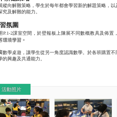
展縱向解難策略，學生於每年都會學習新的解題策略，以
探究及解難的能力。
習氛圍
用
P.1-2
課室空間，於壁報板上陳展不同數概教具及佈置
等環境學習。
廣
數學桌遊，讓學生從另一角度認識數學。於各班購置不
學的興趣及共通能力。
活動照片