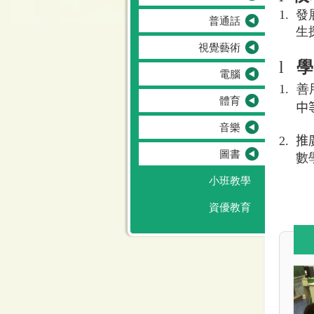
1.
發
普通話
生
視覺藝術
l
學
電腦
1.
善
體育
中
音樂
2.
推
圖書
數
小班教學
資優教育