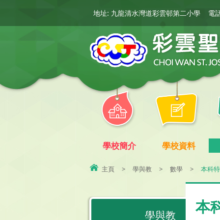
地址: 九龍清水灣道彩雲邨第二小學
電話:
學校簡介
學校資料
主頁
>
學與教
>
數學
>
本科特
本
學與教