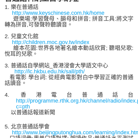
1.
樂在普
通話
http://www.keyschinese.com.hk/home
遊樂場
:
學習聲母
、
韻母和拼音
;
拼
音
工具
:
將文字
轉為拼
音
,
可發聲聆
聽
讀音
。
2.
兒
童
文
化
館
http://children.moc.gov.tw/index
繪本花
園
:
世
界
各地著
名
繪本動話欣
賞
;
聽唱兒歌
:
悅
耳
的兒歌
。
3.
普通話自學網站
_
香
港
浸會大學語文中心
http://lc.hkbu.edu.hk/sall/pth/
看電影
學台詞
:
從經典電
影
對白中學習正
確
的普
通
話讀音
。
4.
香
港
電台普
通話
台
http://programme.rthk.org.hk/channel/radio/index
c=pth
以普
通
話報道新聞
5.
北
京
普
通話
學會
http://www.beijingputonghua.com/learning/index.ht