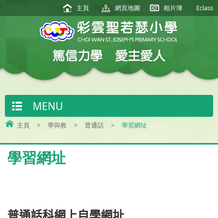
主頁
網頁地圖
相片簿
Eclass
MENU
主頁
>
學與教
>
普通話
>
學習網址
學習網址
普
通
話科網上自學網址