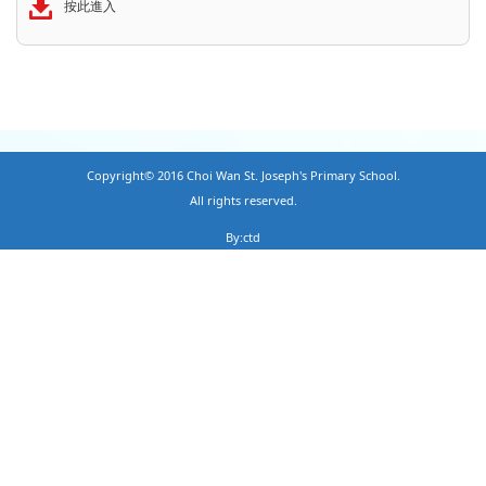
按此進入
Copyright© 2016 Choi Wan St. Joseph's Primary School.
All rights reserved.
By:ctd