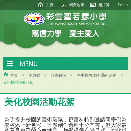
主頁
網頁地圖
相片簿
Eclass
MENU
主頁
>
學與教
>
視覺藝術
>
學生校內/校外藝術活動
>
美化校園活動花絮
美化校園活動花絮
為了提升校園的藝術氣氛，視藝科特別邀請同學們為
學校添上新色彩，雖然創作過程十分辛苦，但大家最
後看見自己的心血結晶，都覺得很有滿足感。在此感