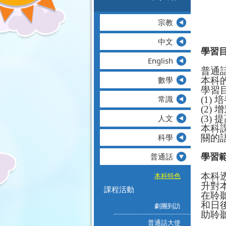
宗教
中文
學習
English
普通
數學
本科
學習
常識
(1)
培
(2)
增
人文
(3)
提
本科
科學
關的
普通話
學習
本科特色
本科
升對
課程活動
在聆
和日
劇團到訪
助聆
普通話大使