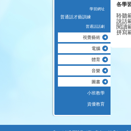
各學
學習網址
聆聽
普通話才藝訓練
說話
普通話話劇
閱讀
拼寫
視覺藝術
電腦
體育
音樂
圖書
小班教學
資優教育