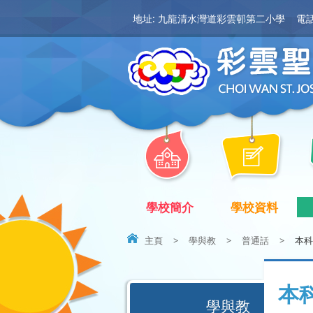
地址: 九龍清水灣道彩雲邨第二小學
電話:
學校簡介
學校資料
主頁
>
學與教
>
普通話
>
本科
本
學與教