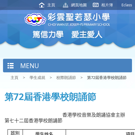
主頁
網頁地圖
相片簿
Eclass
MENU
主頁
>
學生成就
>
校際朗誦節
>
第72屆香港學校朗誦節
第72屆香港學校朗誦節
香港學校音樂及朗誦協會主辦
第七十二屆香港學校朗誦節
班別
學生姓名
項目