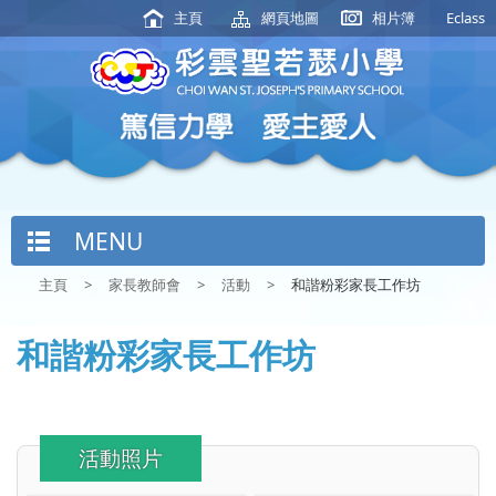
主頁
網頁地圖
相片簿
Eclass
MENU
主頁
>
家長教師會
>
活動
>
和諧粉彩家長工作坊
和諧粉彩家長工作坊
活動照片