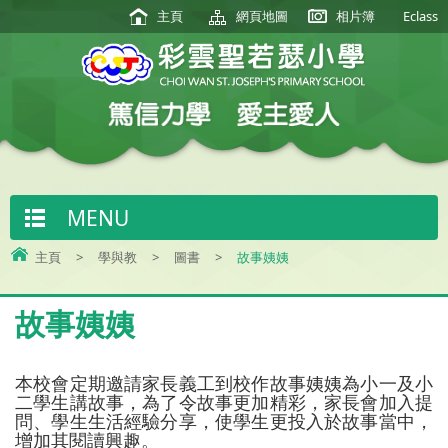
主頁
網頁地圖
相片簿
Eclass
MENU
主頁
>
學與教
>
圖書
>
故事姨姨
故事姨姨
本校會定期邀請家長義工到校作故事姨姨為小一及小
二學生講故事，為了令故事更加精彩，家長會加入提
問、學生生活經驗分享，使學生更投入於故事當中，
增加其閱讀興趣。