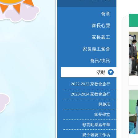
會章
家長心聲
家長義工
家長義工聚會
會訊/快訊
活動
2022-2023 家教會旅行
2023-2024 家教會旅行
興趣班
家長學堂
彩雲動感嘉年華
親子雜耍工作坊