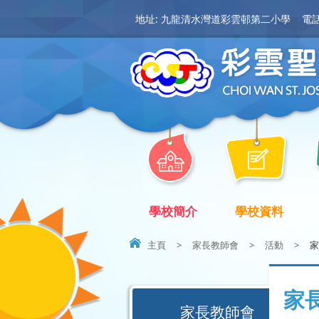
地址: 九龍清水灣道彩雲邨第二小學
電話:
學校簡介
學校資料
主頁
>
家長教師會
>
活動
>
家
家
家長教師會