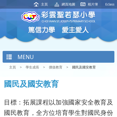
主頁
網頁地圖
相片簿
Eclass
MENU
主頁
>
學生成長
>
價值教育
>
國民及國安教育
國民及國安教育
目標：拓展課程以加強國家安全教育及
國民教育，全方位培育學生對國民身份