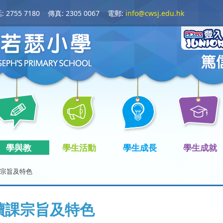
 2755 7180
傳真: 2305 0067
電郵:
info@cwsj.edu.hk
學與教
學生活動
學生成長
學生成就
宗旨及特色
讀課宗旨及特色