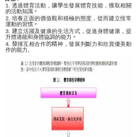
1.
透過體育活動，
讓學
生發展體育技能，獲取相關
的活動知識
。
2.
培養正面的價值觀和積極的態度，從而建立恆常
運動的習慣
。
3.
建立
活躍及健康的生活方式，促進身體健康，提
升體適能和身體協調的能力
。
4.
發
揮互相合作
的精
神，發展判斷力和欣賞優美動
作的能力
。