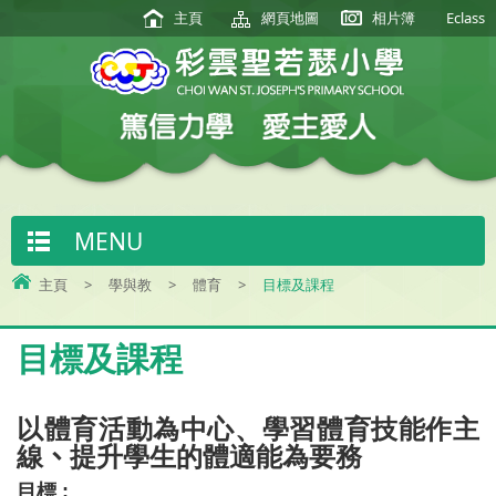
主頁
網頁地圖
相片簿
Eclass
MENU
主頁
>
學與教
>
體育
>
目標及課程
目標及課程
以體育活動為中心、學習體育技能作主
線
、
提升學生的體適能為要
務
目標 :