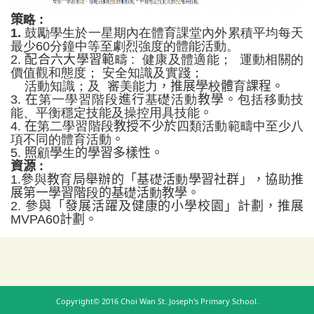
策
略
:
1.
鼓勵學生於一星期內在體育課堂內外累積平均每天
最少60分鐘中等至劇烈強度的體能活動。
2.
配合六大學習範
疇
:
健康及體適能；
運動相關的
價值觀和態度； 安全知識及實踐；
活動知識；及
審美能力
，推展學
校
體
育
課程。
3.
在
第一學習階段
進行
基礎活動
教學。
包括移動技
能、平衡穩定技能及操控用具技能
。
4.
在
第二學習階段
教授不少於
四類活動範疇中至少八
項不同的體育活動
。
5.
照
顧
學
生
的學習多樣性。
資源
:
1.
參
與
教
育
局舉辦的「基
礎
活
動
學習社群」，協
助
推
展第一學習階
段
的基
礎
活
動
教學。
2.
參與「發展活躍及健康的小學校園」計劃，推展
MVPA60
計
劃
。
Copyright© 2016 Choi Wan St. Joseph's Primary School.