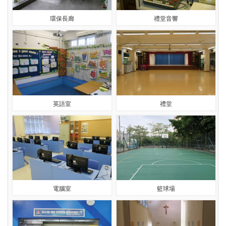
環保長廊
禮堂音響
英語室
禮堂
電腦室
籃球場