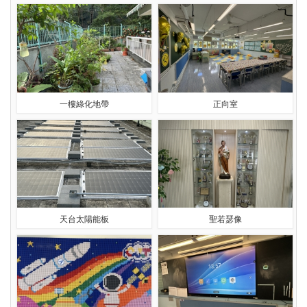
一樓綠化地帶
正向室
天台太陽能板
聖若瑟像