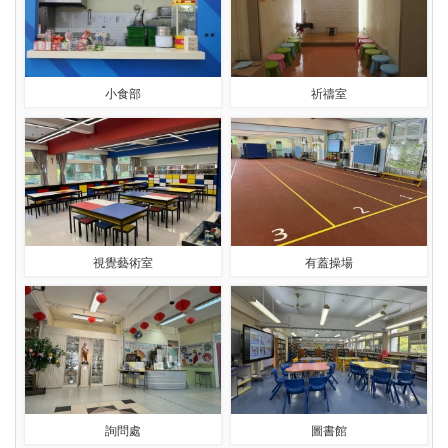
小食部
祈禱室
視覺藝術室
有蓋操場
詢問處
圖書館