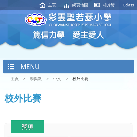
主頁
網頁地圖
相片簿
Eclass
MENU
主頁
>
學與教
>
中文
>
校外比賽
校外比賽
獎項