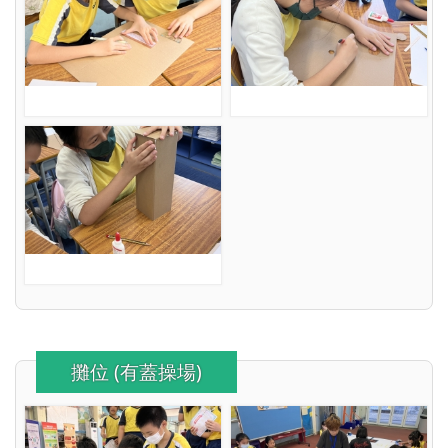
攤位 (有蓋操場)