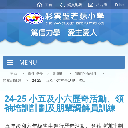
主頁
網頁地圖
相片簿
Eclass
MENU
主頁
>
學生成長
>
訓輔組
>
我們的領袖生
>
領袖訓練營
>
24-25 小五及小六歷奇活動、領...
24-25 小五及小六歷奇活動、領
袖培訓計劃及朋輩調解員訓練
五年級和六年級學生進行歷奇活動、領袖培訓計劃