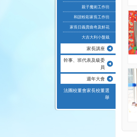
親子魔術工作坊
和諧粉彩家長工作坊
家長日義賣曲奇及鮮花
大吉大利小盤栽
家長講座
幹事、班代表及級委
員
週年大會
法團校董會家長校董選
舉