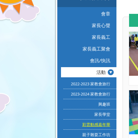
會章
家長心聲
家長義工
家長義工聚會
會訊/快訊
活動
2022-2023 家教會旅行
2023-2024 家教會旅行
興趣班
家長學堂
彩雲動感嘉年華
親子雜耍工作坊