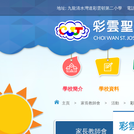
地址: 九龍清水灣道彩雲邨第二小學
電話:
學校簡介
學校資料
主頁
>
家長教師會
>
活動
>
彩
彩
家長教師會