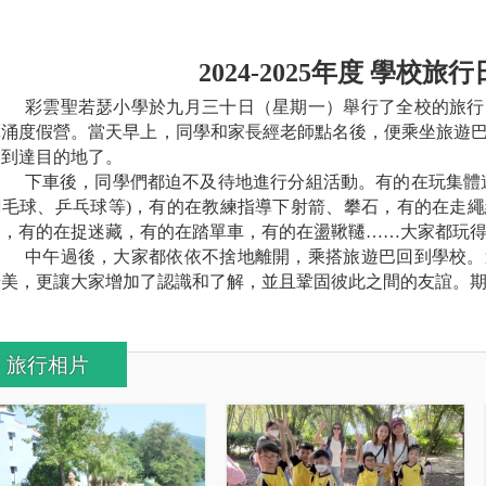
2024-2025
年度 學校旅行
彩雲聖若瑟小學於九月三十日（星期一）舉行了全校的旅行
潭涌度假營。當天早上，同學和家長經老師點名後，便乘坐旅遊
便到達目的地了。
下車後，同學們都迫不及待地進行分組活動。有的在玩集體遊
羽毛球、乒乓球等)，有的在教練指導下射箭、攀石，有的在走
餐，有的在捉迷藏，有的在踏單車，有的在盪鞦韆……大家都玩
中午過後，大家都依依不捨地離開，乘搭旅遊巴回到學校。
優美，更讓大家增加了認識和了解，並且鞏固彼此之間的友誼。
旅行相片