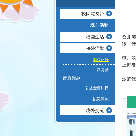
校園電視台
課外活動
校園生活
會北
後，
校外活動
球、
學校旅行
上野
教育營
賣旗籌款
然的
公益金賣旗日
跳繩籌款
境外交流