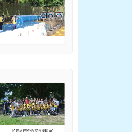
1C班旅行班相(家長樂同遊)