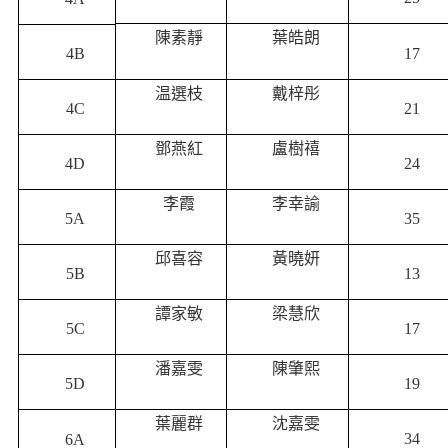
陳素靜
葉皓朗
17
4B
温選枝
戴梓彤
4C
21
鄧燕紅
盧樹禧
4D
24
李霞
李幸諭
5A
35
邱喜容
黃曉妍
5B
13
譚家敏
梁慧欣
5C
17
潘嘉雯
陳肇熙
5D
19
葉麗群
沈嘉雯
34
6A