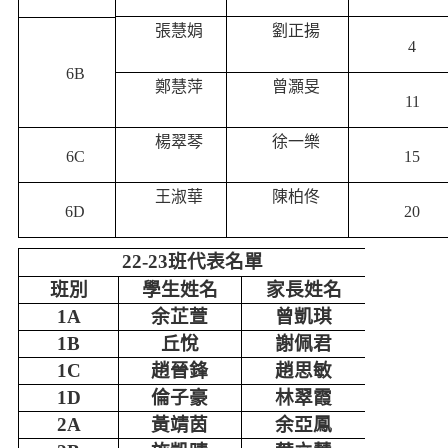
張慧娟
劉正揚
4
6B
鄭慧萍
曾灝旻
11
楊翠琴
徐一樂
6C
15
王淑華
陳柏佟
6D
20
22-23
班代表名單
班別
學生姓名
家長姓名
1A
余芷萱
曾凱琪
1B
丘悅
謝佩君
1C
趙晉鋒
趙思敏
1D
倫子豪
林翠霞
2A
黃靖茵
余亞鳳