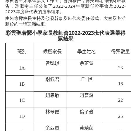
家教會主席李襯雲女士作出了會務報告，何美筠老師作財政報
告，馮淑雯主任公佈了2022-2024年度新任幹事會及2022-
2023年度班代表的選舉結果。
由朱家樑校長主持及頒發幹事及班代表委任儀式。大會及各活
動於約一時完滿結束。
彩雲聖若瑟小學家長教師會2022-2023班代表選舉得
票結果
班別
候選家長
學生姓名
得票數量
曾凱琪
余芷萱
23
1A
謝佩君
丘 悅
16
1B
趙思敏
趙晉鋒
22
1C
林翠霞
倫子豪
1D
25
余亞鳳
黃靖茵