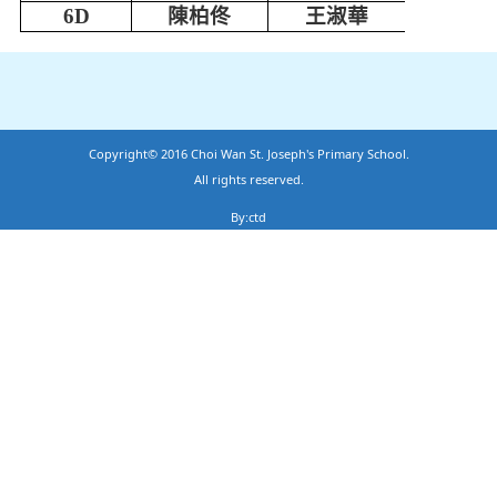
6D
陳柏佟
王淑華
Copyright© 2016 Choi Wan St. Joseph's Primary School.
All rights reserved.
By:ctd