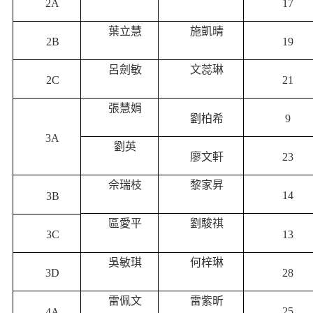
2A
17
葉立慧
施凱晴
2B
19
呂劍敏
文蕊琳
2C
21
張慧娟
劉柏希
9
3A
劉英
廖文軒
23
佘瑞枝
黎家昇
14
3B
區愛平
劉駿祺
13
3C
吳敏琪
何梓琳
3D
28
雷佩文
雷紫昕
25
4A