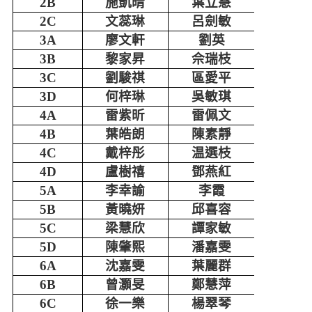
2B
施凱晴
葉立慧
2C
文蕊琳
呂劍敏
3A
廖文軒
劉英
3B
黎家昇
佘瑞枝
3C
劉駿祺
區愛平
3D
何梓琳
吳敏琪
4A
雷紫昕
雷佩文
4B
葉皓朗
陳素靜
4C
戴梓彤
温選枝
4D
盧樹禧
鄧燕紅
5A
李幸諭
李霞
5B
黃曉妍
邱喜容
5C
梁慧欣
譚家敏
5D
陳肇熙
潘嘉雯
6A
沈嘉雯
葉麗群
6B
曾灝旻
鄭慧萍
6C
徐一樂
楊翠琴