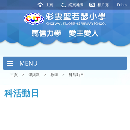
主頁
網頁地圖
相片簿
Eclass
MENU
主頁
>
學與教
>
數學
>
科活動日
科活動日