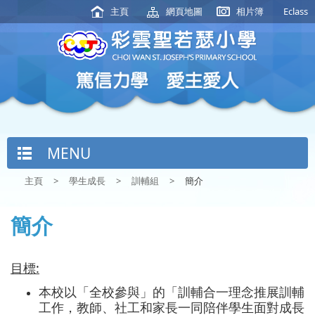
主頁
網頁地圖
相片簿
Eclass
MENU
主頁
>
學生成長
>
訓輔組
>
簡介
簡介
目標:
本校以「全校參與」的「訓輔合一理念推展訓輔
工作，教師、社工和家長一同陪伴學生面對成長