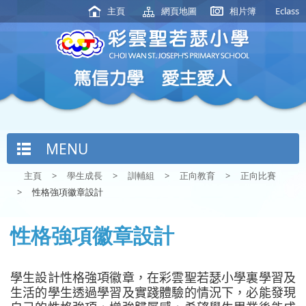
主頁
網頁地圖
相片簿
Eclass
MENU
主頁
>
學生成長
>
訓輔組
>
正向教育
>
正向比賽
>
性格強項徽章設計
性格強項徽章設計
學生設計性格強項徽章，在彩雲聖若瑟小學裏學習及
生活的學生透過學習及實踐體驗的情況下，必能發現