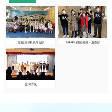
普通話話劇成員合照
《佩佩和她的屁屁》造型照
匯演情況