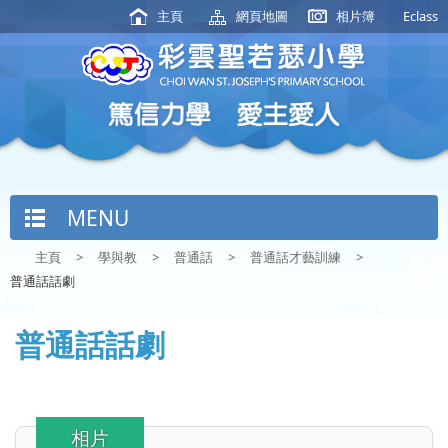
主頁
網頁地圖
相片簿
Eclass
MENU
主頁
>
學與教
>
普通話
>
普通話才藝訓練
>
普通話話劇
普通話話劇
相片