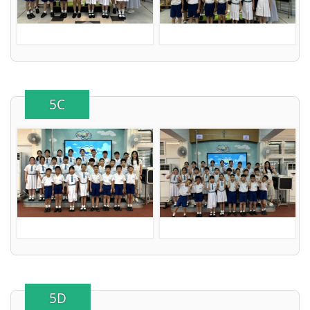
5C
5D