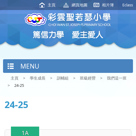
主頁
網頁地圖
相片簿
Eclass
MENU
主頁
>
學生成長
>
訓輔組
>
班級經營
>
我們這一班
>
24-25
24-25
1A