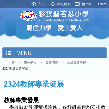
主頁
網頁地圖
相片簿
Eclass
MENU
主頁
>
學校簡介
>
專業團隊
>
教師專業發展
>
2324教師專業發展
2324教師專業發展
教師專業發展
學校鼓勵教師積極進修，各科組每週均安排教