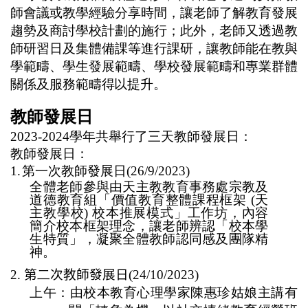
師會議或教學經驗分享時間，讓老師了解教育發展
趨勢及商討學校計劃的施行；此外，老師又透過教
師研習日及集體備課等進行課研，讓教師能在
教與
學範疇、學生發展範疇、學校發展範疇和專業群體
關係及服務範疇得以提升。
教師發展日
2023-2024
學年共舉行了三天教師發展日：
教師發展日：
1.
第一次教師發展日
(26/9/2023)
全體老師參與由天主教教育事務處宗教及
道德教育組「價值教育整體課程框架
(
天
主教學校
)
校本推展模式」工作坊，內容
簡介校本框架理念，讓老師辨認「校本學
生特質」，凝聚全體教師認同感及團隊精
神。
2.
第
二
次教師發展日
(24/10/2023)
上午：由校本教育心理學家陳惠珍姑娘主講有