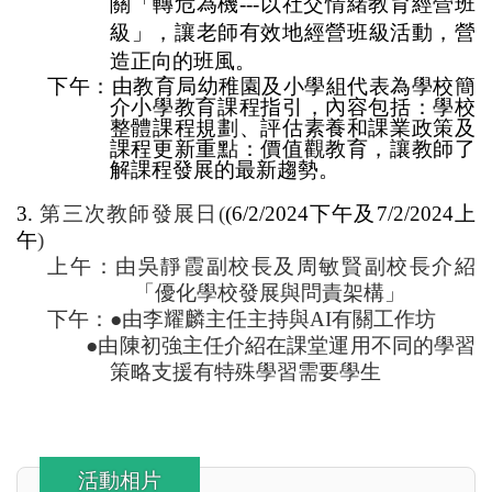
關「轉危為機
---
以社交情緒教育經營班
級」，讓老師有效地經營班級活動，營
造正向的班風。
下午：由教育局幼稚園及小學組代表為學校簡
介小學教育課程指引，內容包括：學校
整體課程規劃、評估素養和課業政策及
課程更新重點：價值觀教育，讓教師了
解課程發展的最新趨勢。
3.
第三次教師發展日
(
(6/2/2024
下午及
7/2/2024
上
午
)
上午：由吳靜霞副校長及周敏賢副校長介紹
「優化學校發展與問責架構」
下午：
●
由李耀麟主任主持與
AI
有關工作坊
●
由陳初強主任介紹在課堂運用不同的學習
策略支援有特殊學習需要學生
活動相片