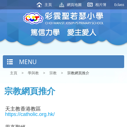
主頁
網頁地圖
相片簿
Eclass
MENU
主頁
>
學與教
>
宗教
>
宗教網頁推介
宗教網頁推介
天主教香港教區
https://catholic.org.hk/