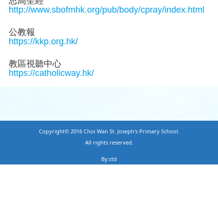
思高聖經
http://www.sbofmhk.org/pub/body/cpray/index.html
公教報
https://kkp.org.hk/
教區視聽中心
https://catholicway.hk/
Copyright© 2016 Choi Wan St. Joseph's Primary School.
All rights reserved.
By:ctd