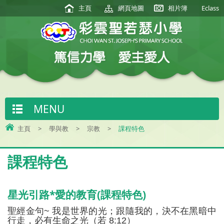
主頁
網頁地圖
相片簿
Eclass
MENU
主頁
>
學與教
>
宗教
>
課程特色
課程特色
星光引路*愛的教育(課程特色)
聖經金句
~
我是世界的光；跟隨我的，決不在黑暗中
行走，必有生命之光（若
8:12
）