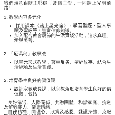
我們願意跟隨主耶穌，常懷主愛，一同踏上光明前
路
!
1.
教學內容多元化
採用課本《踏上星光途》
，學習聖經、聖人事
蹟及聖詠等，
豐富信仰知識。
加入配合教會慶節的
生活實踐
活動，追求真理、
愛與美善。
2.
「厄瑪烏」教學法
以單元形式教學，著重反省、聖經故事、結合生
活經驗及生活實踐。
3.
培育學生良好的價值觀
設計宗教成長課，以宗教角度培育學生良好的價
值觀，包括
:
良好溝通、人際關係、共融團體、和諧家庭、抗逆
及解難能力、健康情緒、
自律精神、同理心、欣賞及感恩、愛護身體、克服