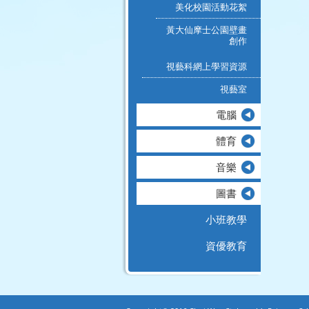
美化校園活動花絮
黃大仙摩士公園壁畫
創作
視藝科網上學習資源
視藝室
電腦
體育
音樂
圖書
小班教學
資優教育