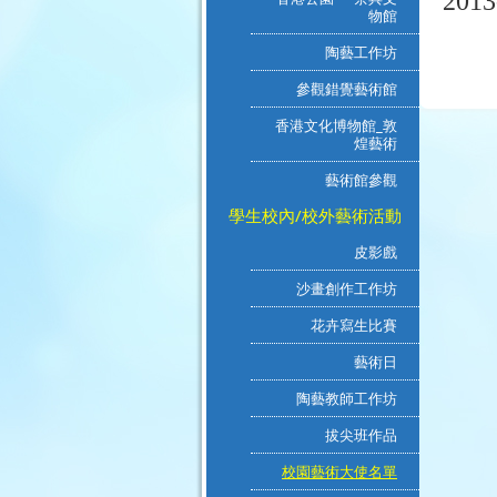
2013
物館
陶藝工作坊
參觀錯覺藝術館
香港文化博物館_敦
煌藝術
藝術館參觀
學生校內/校外藝術活動
皮影戲
沙畫創作工作坊
花卉寫生比賽
藝術日
陶藝教師工作坊
拔尖班作品
校園藝術大使名單