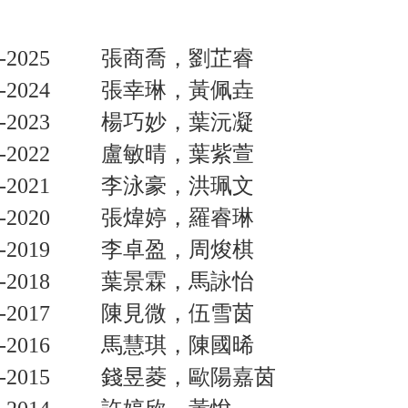
-2025
張商喬，劉芷睿
-2024
張幸琳，黃佩垚
-2023
楊巧妙，葉沅凝
-2022
盧敏晴，葉紫萱
-2021
李泳豪，洪珮文
-2020
張煒婷，羅睿琳
-2019
李卓盈，周焌棋
-2018
葉景霖，馬詠怡
-2017
陳見微，伍雪茵
-2016
馬慧琪，陳國晞
-2015
錢昱菱，歐陽嘉茵