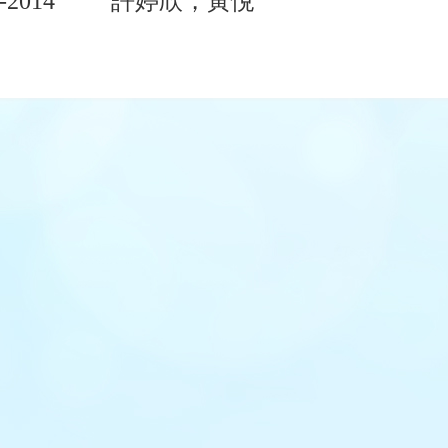
-2014
許婷欣，黃悅