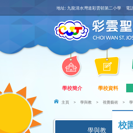
地址: 九龍清水灣道彩雲邨第二小學
電話:
學校簡介
學校資料
主頁
>
學與教
>
視覺藝術
>
學
校
學與教