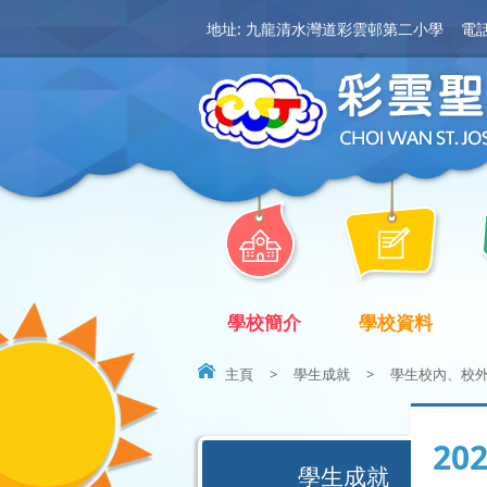
地址: 九龍清水灣道彩雲邨第二小學
電話:
學校簡介
學校資料
主頁
>
學生成就
>
學生校內、校
20
學生成就