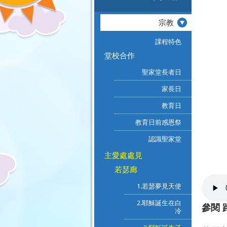
宗教
課程特色
堂校合作
聖家堂長者日
家長日
教育日
教育日前感恩祭
認識聖家堂
主愛處處見
若瑟廊
1.若瑟夢見天使
2.耶穌誕生在白
參閱 路
冷