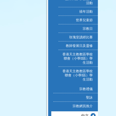
活動
禧年活動
世界兒童節
宗教日
玫瑰堂讀經比賽
教師發展日及靈修
香港天主教教區學校
聯會（小學II區）學
生活動
香港天主教教區學校
聯會（小學I區）學
生活動
宗教禮儀
聖詠
宗教網頁推介
中文