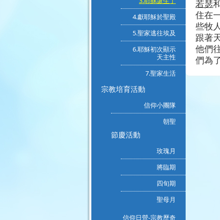
3.耶穌誕生了
若瑟
住在
4.獻耶穌於聖殿
些牧
5.聖家逃往埃及
跟著
他們
6.耶穌初次顯示
天主性
們為
7.聖家生活
宗教培育活動
信仰小團隊
朝聖
節慶活動
玫瑰月
將臨期
四旬期
聖母月
信仰日營-宗教歷奇