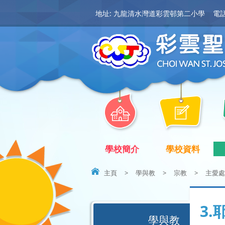
地址: 九龍清水灣道彩雲邨第二小學
電話:
學校簡介
學校資料
主頁
>
學與教
>
宗教
>
主愛處
3
學與教