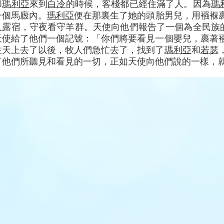
和
瑪利亞
來到
白冷
的時候，客棧都已經住滿了人。因為
瑪
一個馬廄內。
瑪利亞
便在那裏生了她的頭胎男兒，用襁褓裹
人露宿，守夜看守羊群。天使向他們報告了一個為全民族
天使給了他們一個記號：「你們將要看見一個嬰兒，裹著襁
往天上去了以後，牧人們急忙去了，找到了
瑪利亞
和
若瑟
了他們所聽見和看見的一切，正如天使向他們說的一樣，