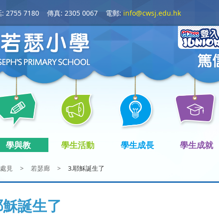
 2755 7180
傳真: 2305 0067
電郵:
info@cwsj.edu.hk
學與教
學生活動
學生成長
學生成就
處見
>
若瑟廊
>
3.耶穌誕生了
.耶穌誕生了