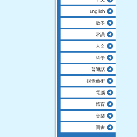
English
數學
常識
人文
科學
普通話
視覺藝術
電腦
體育
音樂
圖書