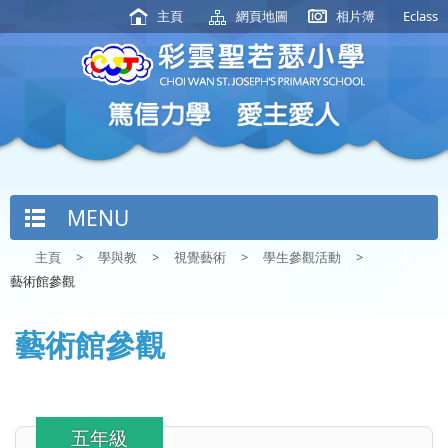
主頁
網頁地圖
相片簿
Eclass
MENU
主頁
>
學與教
>
視覺藝術
>
學生參觀活動
>
藝術館參觀
藝術館參觀
五年級