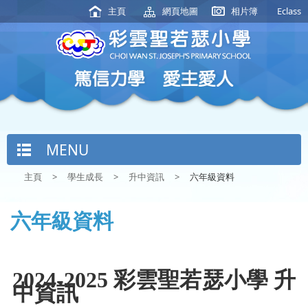
主頁
網頁地圖
相片簿
Eclass
MENU
主頁
>
學生成長
>
升中資訊
>
六年級資料
六年級資料
2024-2025
彩雲聖若瑟小學
升
中資訊