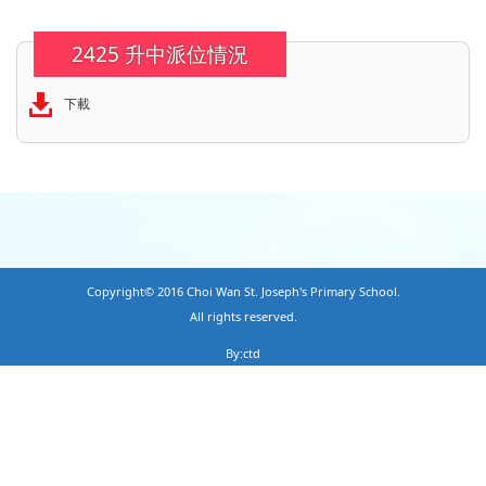
2425 升中派位情況
下載
Copyright© 2016 Choi Wan St. Joseph's Primary School.
All rights reserved.
By:ctd