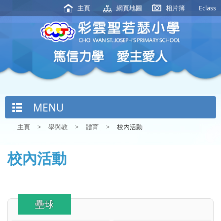
主頁
網頁地圖
相片簿
Eclass
MENU
主頁
>
學與教
>
體育
>
校內活動
校內活動
壘球