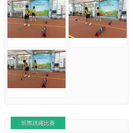
班際跳繩比賽