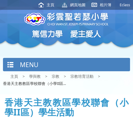
主頁
網頁地圖
相片簿
Eclass
MENU
主頁
>
學與教
>
宗教
>
宗教培育活動
>
香港天主教教區學校聯會（小學II區...
香港天主教教區學校聯會（小
學II區）學生活動