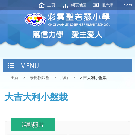
主頁
網頁地圖
相片簿
Eclass
MENU
主頁
>
家長教師會
>
活動
>
大吉大利小盤栽
大吉大利小盤栽
活動照片