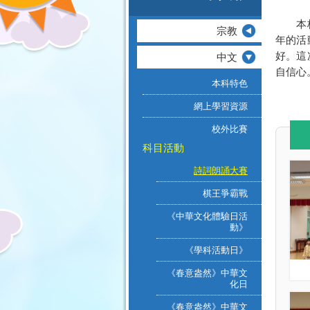
本校中
宗教
年的活
中文
好。這
自信心
本科特色
網上學習資源
校外比賽
科目活動
詩詞朗誦大賽
棋王爭霸戰
《中華文化體驗日活
動》
《學科活動日》
《春意盎然》中華文
化日
《春意盎然》中華文