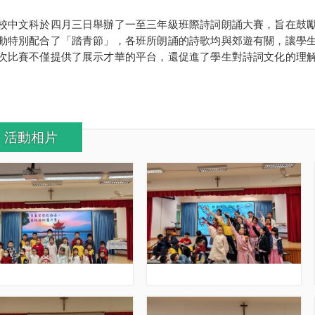
文科於四月三日舉辦了一至三年級班際詩詞朗誦大賽，旨在鼓勵
動特別配合了「踏青節」，各班所朗誦的詩歌均與郊遊有關，讓學
次比賽不僅提供了展示才華的平台，還促進了學生對詩詞文化的理
。
活動相片