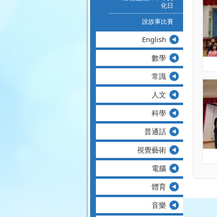
化日
說故事比賽
English
數學
常識
人文
科學
普通話
視覺藝術
電腦
體育
音樂