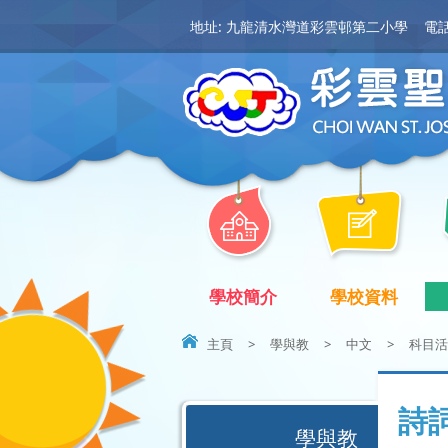
地址: 九龍清水灣道彩雲邨第二小學
電話:
學校簡介
學校資料
主頁
>
學與教
>
中文
>
科目活
詩
學與教